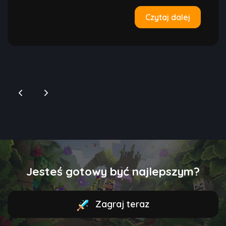
Czytaj dalej
Jesteś gotowy być najlepszym?
Zagraj teraz