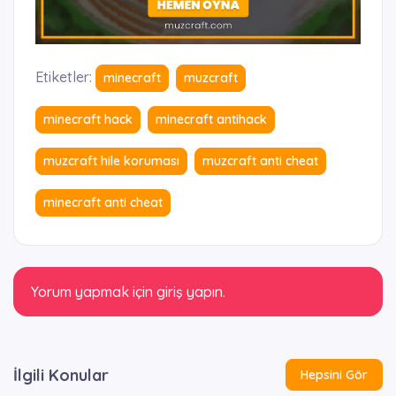
Etiketler:
minecraft
muzcraft
minecraft hack
minecraft antihack
muzcraft hile koruması
muzcraft anti cheat
minecraft anti cheat
Yorum yapmak için giriş yapın.
İlgili Konular
Hepsini Gör