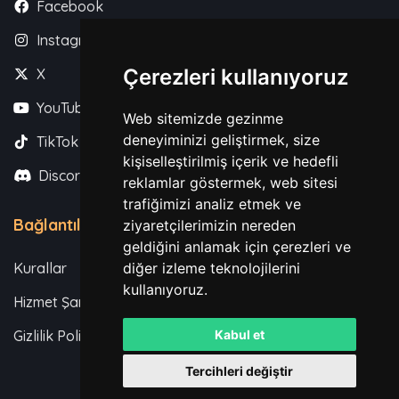
Facebook
Instagram
Çerezleri kullanıyoruz
X
YouTube
Web sitemizde gezinme
deneyiminizi geliştirmek, size
TikTok
kişiselleştirilmiş içerik ve hedefli
Discord
reklamlar göstermek, web sitesi
trafiğimizi analiz etmek ve
Bağlantılar
ziyaretçilerimizin nereden
geldiğini anlamak için çerezleri ve
Kurallar
diğer izleme teknolojilerini
kullanıyoruz.
Hizmet Şartları
Gizlilik Politikası
Kabul et
Tercihleri değiştir