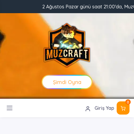
2 Ağustos Pazar günü saat 21:00'da, MuzCraft Clie
Şimdi Oyna
0
Giriş Yap