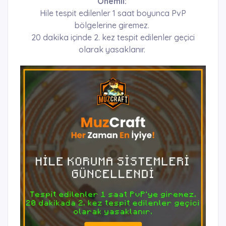
Önemli:
Hile tespit edilenler 1 saat boyunca PvP
bölgelerine giremez.
20 dakika içinde 2. kez tespit edilenler geçici
olarak yasaklanır.