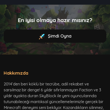
En iyisi olmaya hazır mısınız?
Şimdi Oyna
Hakkımızda
2014’den beri köklü bir tecrübe, adil rekabet ve
sarsılmaz bir denge! 6 yıldır sıfırlanmayan Faction ve 3
yıldır ayakta duran SkyBlock ile yeni oyuncularında
tutunabileceği mantıksal güncellemelerimizle gerçek bir
Minecraft deneyimi seni bekliyor. Kazandıkların silinmez,