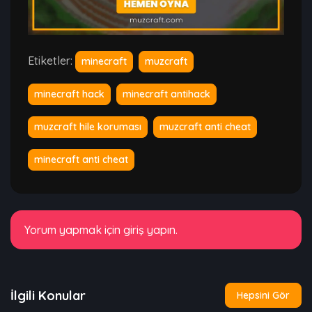
Etiketler:
minecraft
muzcraft
minecraft hack
minecraft antihack
muzcraft hile koruması
muzcraft anti cheat
minecraft anti cheat
Yorum yapmak için giriş yapın.
İlgili Konular
Hepsini Gör