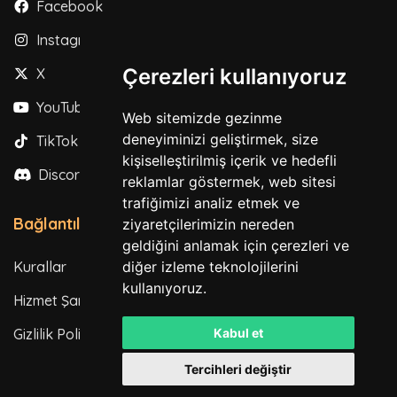
Facebook
Instagram
Çerezleri kullanıyoruz
X
YouTube
Web sitemizde gezinme
deneyiminizi geliştirmek, size
TikTok
kişiselleştirilmiş içerik ve hedefli
Discord
reklamlar göstermek, web sitesi
trafiğimizi analiz etmek ve
Bağlantılar
ziyaretçilerimizin nereden
geldiğini anlamak için çerezleri ve
Kurallar
diğer izleme teknolojilerini
kullanıyoruz.
Hizmet Şartları
Gizlilik Politikası
Kabul et
Tercihleri değiştir