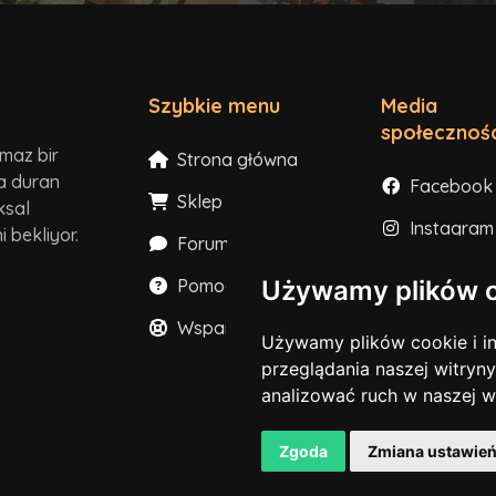
Szybkie menu
Media
społecznoś
lmaz bir
Strona główna
ta duran
Facebook
Sklep
ksal
Instagram
 bekliyor.
Forum
X
Używamy plików 
Pomoc
YouTube
Wsparcie
Używamy plików cookie i in
TikTok
przeglądania naszej witryny
analizować ruch w naszej w
Discord
Zgoda
Zmiana ustawie