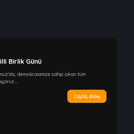
i Birlik Günü
emmuz'da, demokrasimize sahip çıkan tüm
yoruz....
Czytaj dalej