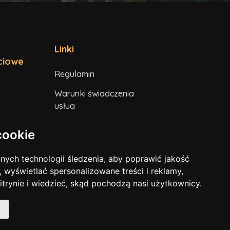
Linki
ciowe
Regulamin
Warunki świadczenia
usług
Polityka prywatności
cookie
nych technologii śledzenia, aby poprawić jakość
, wyświetlać spersonalizowane treści i reklamy,
itrynie i wiedzieć, skąd pochodzą nasi użytkownicy.
ń