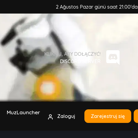
2 Ağustos Pazar günü saat 21:00'da, MuzCraft C
KLIKNIJ, ABY DOŁĄCZYĆ!
DISCORD SERVER
MuzLauncher
Zaloguj
Zarejestruj się