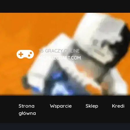
35
GRACZY ONLINE
MC.MUZCRAFT.COM
Strona
Wsparcie
Sklep
Kredi
główna