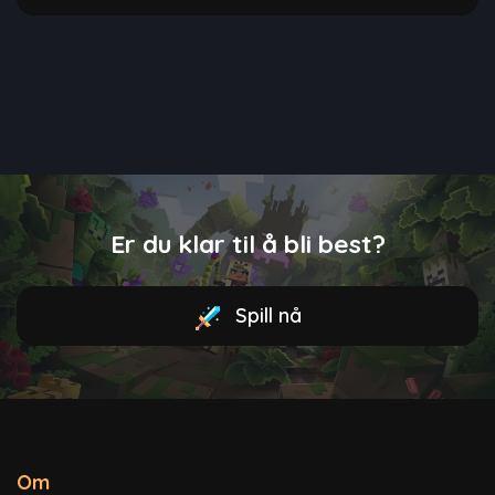
Er du klar til å bli best?
Spill nå
Om