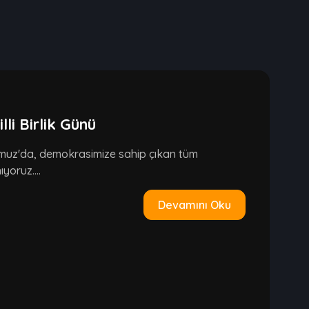
i Birlik Günü
emmuz'da, demokrasimize sahip çıkan tüm
yoruz....
Devamını Oku