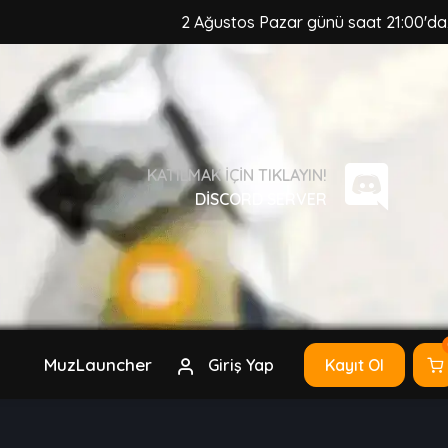
2 Ağustos Pazar günü saat 21:00'da, MuzCraft C
KATILMAK IÇIN TIKLAYIN!
DISCORD SERVER
MuzLauncher
Giriş Yap
Kayıt Ol