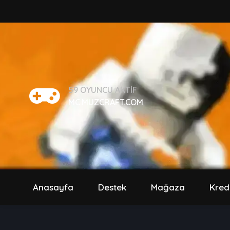
59
OYUNCU AKTIF
MC.MUZCRAFT.COM
Anasayfa
Destek
Mağaza
Kred