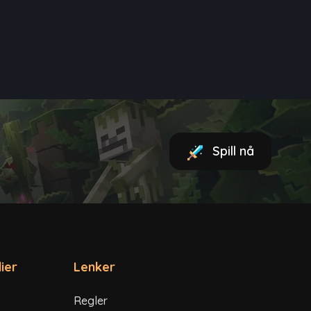
Spill nå
ier
Lenker
Regler