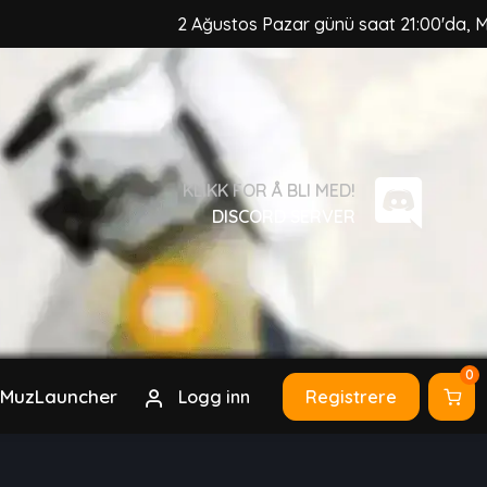
2 Ağustos Pazar günü saat 21:00'da, MuzCraf
KLIKK FOR Å BLI MED!
DISCORD SERVER
0
MuzLauncher
Logg inn
Registrere