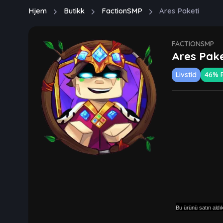
Hjem
Butikk
FactionSMP
Ares Paketi
FACTIONSMP
Ares Pake
Livstid
46% 
Bu ürünü satın aldı