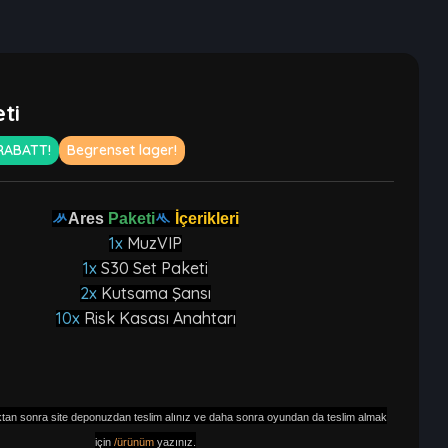
ti
RABATT!
Begrenset lager!
ᄽ
Ares
Paketi
ᄿ
İçerikleri
1x
MuzVIP
1x
S30 Set Paketi
2x
Kutsama Şansı
10x
Risk Kasası Anahtarı
ktan sonra site deponuzdan teslim alınız ve daha sonra oyundan da teslim almak
için
/ürünüm
yazınız.