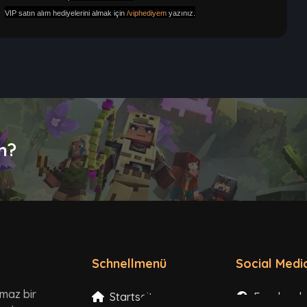
VIP satın alım hediyelerini almak için
/viphediyem
yazınız.
n?
Schnellmenü
Social Medi
lmaz bir
Startseite
Facebook