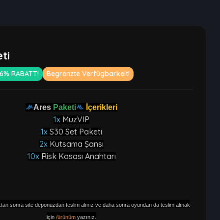
ti
6% RABATT!
Begrenzte Verfügbarkeit!
ᄽ
Ares
Paketi
ᄿ
İçerikleri
1x
MuzVIP
1x
S30 Set Paketi
2x
Kutsama Şansı
10x
Risk Kasası Anahtarı
ktan sonra site deponuzdan teslim alınız ve daha sonra oyundan da teslim almak
için
/ürünüm
yazınız.