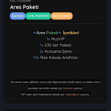
FACTIONSMP
Ares Paketi
Süresiz
46% İNDİRİM!
Sınırlı Stok!
ᄽ
Ares
Paketi
ᄿ
İçerikleri
1x
MuzVIP
1x
S30 Set Paketi
2x
Kutsama Şansı
10x
Risk Kasası Anahtarı
Bu ürünü satın aldıktan sonra site deponuzdan teslim alınız ve daha sonra
oyundan da teslim almak için
/ürünüm
yazınız.
VIP satın alım hediyelerini almak için
/viphediyem
yazınız.