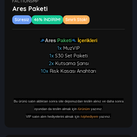
FACTIONSMP
Ares Paketi
Süresiz
46% İNDİRİM!
Sınırlı Stok!
ᄽ
Ares
Paketi
ᄿ
İçerikleri
1x
MuzVIP
1x
S30 Set Paketi
2x
Kutsama Şansı
10x
Risk Kasası Anahtarı
Bu ürünü satın aldıktan sonra site deponuzdan teslim alınız ve daha sonra
oyundan da teslim almak için
/ürünüm
yazınız.
VIP satın alım hediyelerini almak için
/viphediyem
yazınız.