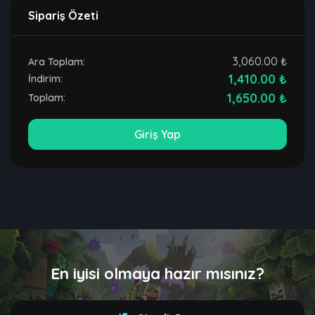
Sipariş Özeti
3,060.00 ₺
Ara Toplam:
1,410.00 ₺
İndirim:
1,650.00 ₺
Toplam:
Giriş Yap
En iyisi olmaya hazır mısınız?