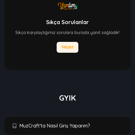
Sıkça Sorulanlar
Sıkça karşılaştığımız sorulara burada yanıt sağladık!
Nézet
GYIK
MuzCraft'ta Nasıl Giriş Yaparım?