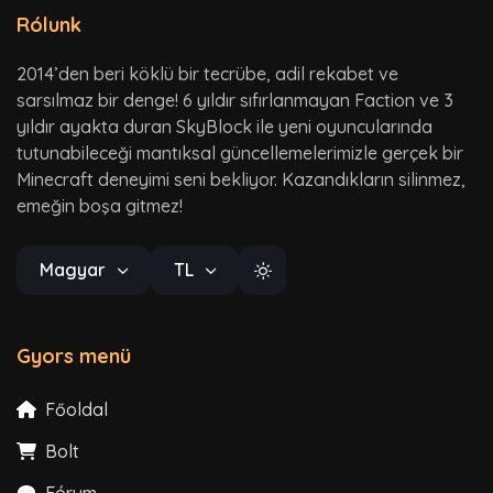
Rólunk
2014’den beri köklü bir tecrübe, adil rekabet ve
sarsılmaz bir denge! 6 yıldır sıfırlanmayan Faction ve 3
yıldır ayakta duran SkyBlock ile yeni oyuncularında
tutunabileceği mantıksal güncellemelerimizle gerçek bir
Minecraft deneyimi seni bekliyor. Kazandıkların silinmez,
emeğin boşa gitmez!
Magyar
TL
Gyors menü
Főoldal
Bolt
Fórum