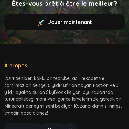
Êtes-vous prêt à être le meilleur?
Jouer maintenant
À propos
2014’den beri köklü bir tecrübe, adil rekabet ve
sarsılmaz bir denge! 6 yıldır sıfırlanmayan Faction ve 3
yıldır ayakta duran SkyBlock ile yeni oyuncularında
tutunabileceği mantıksal güncellemelerimizle gerçek bir
Minecraft deneyimi seni bekliyor. Kazandıkların silinmez,
emeğin boşa gitmez!