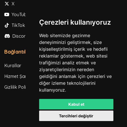
X
YouTube
Çerezleri kullanıyoruz
TikTok
Web sitemizde gezinme
Discord
deneyiminizi geliştirmek, size
kişiselleştirilmiş içerik ve hedefli
Bağlantılar
reklamlar göstermek, web sitesi
trafiğimizi analiz etmek ve
Kurallar
ziyaretçilerimizin nereden
Hizmet Şartları
geldiğini anlamak için çerezleri ve
diğer izleme teknolojilerini
Gizlilik Politikası
kullanıyoruz.
Kabul et
Tercihleri değiştir
Tüm hakları saklıdır. © 2026
Powered by
LeaderOS