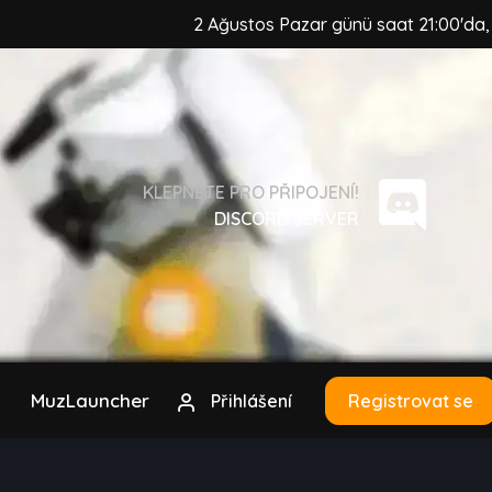
2 Ağustos Pazar günü saat 21:00'da, MuzCraft 
KLEPNĚTE PRO PŘIPOJENÍ!
DISCORD SERVER
MuzLauncher
Přihlášení
Registrovat se