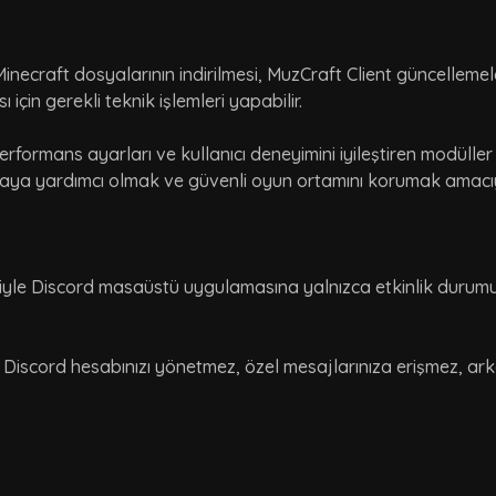
necraft dosyalarının indirilmesi, MuzCraft Client güncellemele
çin gerekli teknik işlemleri yapabilir.
erformans ayarları ve kullanıcı deneyimini iyileştiren modülle
ltmaya yardımcı olmak ve güvenli oyun ortamını korumak amacıyla
iyle Discord masaüstü uygulamasına yalnızca etkinlik durumu
iscord hesabınızı yönetmez, özel mesajlarınıza erişmez, arka