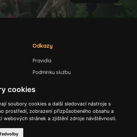
Odkazy
Pravidla
Podmínky služby
Ochrana soukromí
y cookies
jí soubory cookies a další sledovací nástroje s
ého prostředí, zobrazení přizpůsobeného obsahu a
i webových stránek a zjištění zdroje návštěvnosti.
předvolby