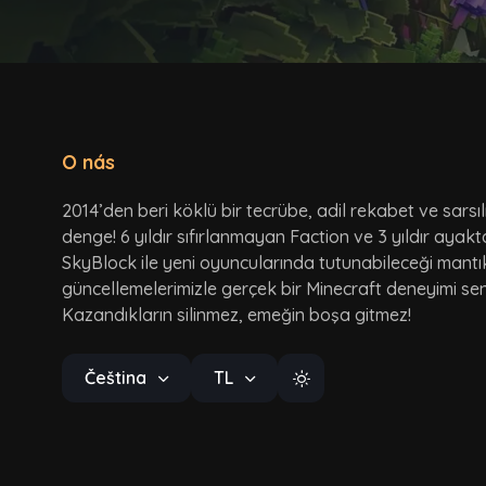
O nás
2014’den beri köklü bir tecrübe, adil rekabet ve sarsı
denge! 6 yıldır sıfırlanmayan Faction ve 3 yıldır ayak
SkyBlock ile yeni oyuncularında tutunabileceği mantı
güncellemelerimizle gerçek bir Minecraft deneyimi seni
Kazandıkların silinmez, emeğin boşa gitmez!
Čeština
TL