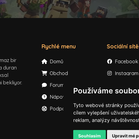
Rychlé menu
Sociální sítě
lmaz bir
Domů
Facebook
ta duran
Obchod
Instagram
ksal
 bekliyor.
Forum
X
Používáme soubor
Nápověda
YouTube
Tyto webové stránky používa
Podpora
TikTok
cílem vylepšení uživatelsk
reklam, analýzy návštěvnost
Discord
Souhlasím
Upravit mé 