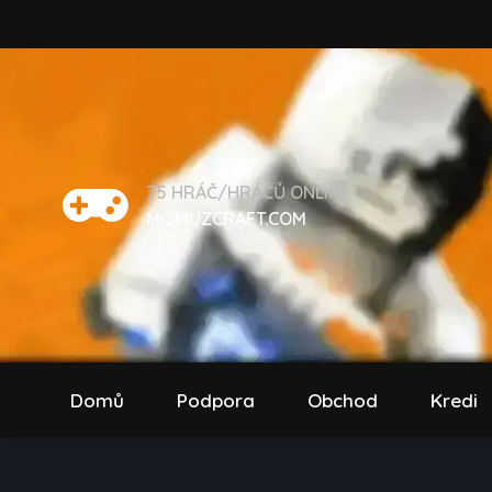
75
HRÁČ/HRÁČŮ ONLINE
MC.MUZCRAFT.COM
Domů
Podpora
Obchod
Kredi