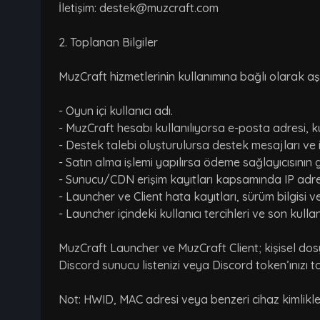
İletişim: destek@muzcraft.com
2. Toplanan Bilgiler
MuzCraft hizmetlerinin kullanımına bağlı olarak aşağ
- Oyun içi kullanıcı adı.
- MuzCraft hesabı kullanılıyorsa e-posta adresi, kul
- Destek talebi oluşturulursa destek mesajları ve ile
- Satın alma işlemi yapılırsa ödeme sağlayıcısının ge
- Sunucu/CDN erişim kayıtları kapsamında IP adresi
- Launcher ve Client hata kayıtları, sürüm bilgisi ve
- Launcher içindeki kullanıcı tercihleri ve son kullan
MuzCraft Launcher ve MuzCraft Client; kişisel dosyal
Discord sunucu listenizi veya Discord token’ınızı 
Not: HWID, MAC adresi veya benzeri cihaz kimlikleri