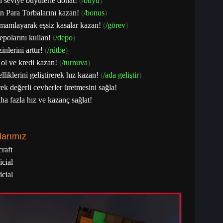
i seviye büyülerle donat!
(
/büyü
)
n Para Torbalarını kazan!
(
/bonus
)
tamamlayarak eşsiz kasalar kazan!
(
/görev
)
epolarını kullan!
(
/depo
)
lerini arttır!
(
/rütbe
)
 ol ve kredi kazan!
(
/turnuva
)
iklerini geliştirerek hız kazan!
(
/ada geliştir
)
erek değerli cevherler üretmesini sağla!
daha fazla hız ve kazanç sağlat!
larımız
raft
cial
cial