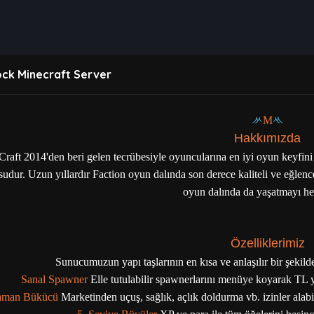
ck Minecraft Server
ᄽ
M
ᄿ
Hakkımızda
raft 2014'den beri gelen tecrübesiyle oyuncularına en iyi oyun keyfini s
udur. Uzun yıllardır Faction oyun dalında son derece kaliteli ve eğlen
oyun dalında da yaşatmayı he
Özelliklerimiz
Sunucumuzun yapı taşlarının en kısa ve anlaşılır bir şekild
Sanal Spawner
Elle tutulabilir spawnerlarını menüye koyarak TL 
aman Bükücü
Marketinden uçuş, sağlık, açlık doldurma vb. izinler ala