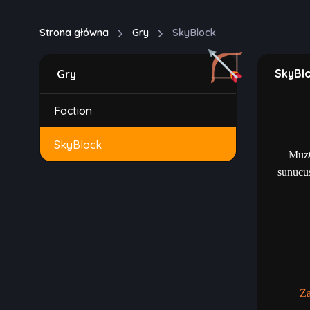
Strona główna
Gry
SkyBlock
SkyBlo
Gry
Faction
SkyBlock
MuzC
sunucus
Z