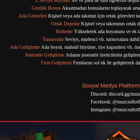
5. Seviye Büyüler
XP ve para ile tüm öğelerini beşinc
Günlük Bonus
Aksatmadan bonuslarını toplayarak arta
Ada Görevleri
Kişisel veya ada takımın için ortak görevleri 
Ortak Depolar
Kişisel veya takımının ortak d
Rütbeler
Yükselerek ada boyutunu ve ek izin
Turnuvalar
Seviye, madenci vb. turnuvalara dahil
Ada Geliştirme
Ada boyut, mahsül büyüme, üye kapasitesi vb. özell
Jeneratör Geliştirme
Adanın jeneratör üreticilerini geliştir
Fırın Geliştirme
Fırınlarını sol tık ile geliştirerek 
Sosyal Medya Platform
Discord:
discord.gg/muzc
Facebook:
@muzcraftoffi
Instagram:
@muzcraftoffi