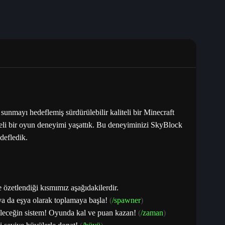
unmayı hedeflemiş sürdürülebilir kaliteli bir Minecraft
celi bir oyun deneyimi yaşattık. Bu deneyiminizi SkyBlock
defledik.
e özetlendiği kısmımız aşağıdakilerdir.
ya da eşya olarak toplamaya başla!
(
/spawner
)
bileceğin sistem! Oyunda kal ve puan kazan!
(
/zaman
)