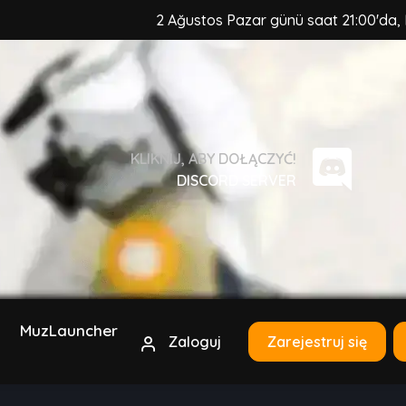
2 Ağustos Pazar günü saat 21:00'da, MuzCraft Client güve
KLIKNIJ, ABY DOŁĄCZYĆ!
DISCORD SERVER
MuzLauncher
Zaloguj
Zarejestruj się