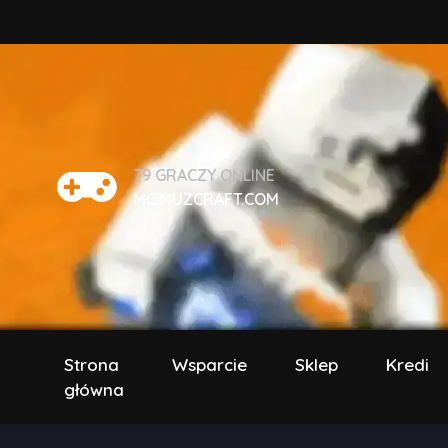
79
GRACZY ONLINE
MC.MUZCRAFT.COM
Strona
Wsparcie
Sklep
Kredi
główna