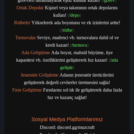
görevleri tamamlayarak eşsiz kasalar kazan!
(
/görev
)
Ortak Depolar
Kişisel veya takımının ortak depolarını
kullan!
(
/depo
)
Rütbeler
Yükselerek ada boyutunu ve ek izinlerini arttır!
(
/rütbe
)
Turnuvalar
Seviye, madenci vb. turnuvalara dahil ol ve
kredi kazan!
(
/turnuva
)
Ada Geliştirme
Ada boyut, mahsül büyüme, üye
kapasitesi vb. özelliklerini geliştirerek hız kazan!
(
/ada
geliştir
)
Jeneratör Geliştirme
Adanın jeneratör üreticilerini
geliştirerek değerli cevherler üretmesini sağla!
Fırın Geliştirme
Fırınlarını sol tık ile geliştirerek daha fazla
hız ve kazanç sağlat!
Sosyal Medya Platformlarımız
Discord:
discord.gg/muzcraft