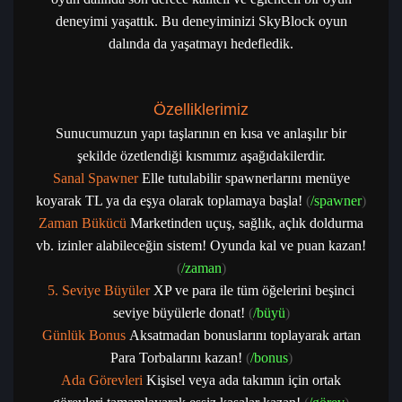
deneyimi yaşattık. Bu deneyiminizi SkyBlock oyun
dalında da yaşatmayı hedefledik.
Özelliklerimiz
Sunucumuzun yapı taşlarının en kısa ve anlaşılır bir
şekilde özetlendiği kısmımız aşağıdakilerdir.
Sanal Spawner
Elle tutulabilir spawnerlarını menüye
koyarak TL ya da eşya olarak toplamaya başla!
(
/spawner
)
Zaman Bükücü
Marketinden uçuş, sağlık, açlık doldurma
vb. izinler alabileceğin sistem! Oyunda kal ve puan kazan!
(
/zaman
)
5. Seviye Büyüler
XP ve para ile tüm öğelerini beşinci
seviye büyülerle donat!
(
/büyü
)
Günlük Bonus
Aksatmadan bonuslarını toplayarak artan
Para Torbalarını kazan!
(
/bonus
)
Ada Görevleri
Kişisel veya ada takımın için ortak