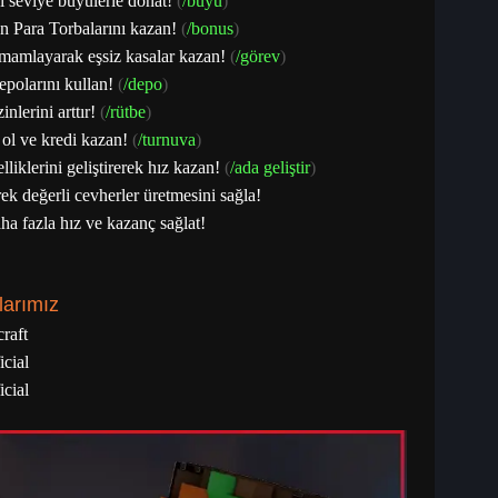
i seviye büyülerle donat!
(
/büyü
)
n Para Torbalarını kazan!
(
/bonus
)
tamamlayarak eşsiz kasalar kazan!
(
/görev
)
epolarını kullan!
(
/depo
)
lerini arttır!
(
/rütbe
)
 ol ve kredi kazan!
(
/turnuva
)
iklerini geliştirerek hız kazan!
(
/ada geliştir
)
erek değerli cevherler üretmesini sağla!
daha fazla hız ve kazanç sağlat!
larımız
raft
cial
cial