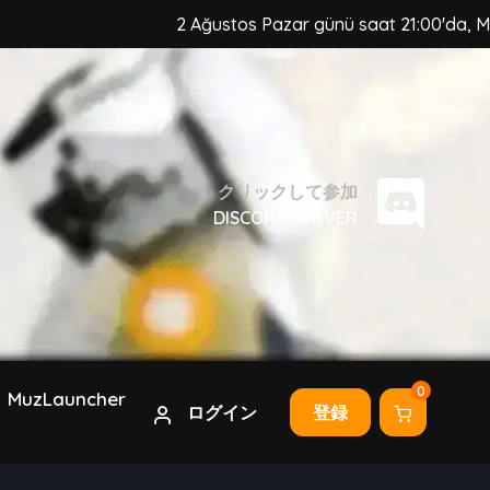
2 Ağustos Pazar günü saat 21:00'da, MuzCraft Client güven
クリックして参加
DISCORD SERVER
0
MuzLauncher
ログイン
登録