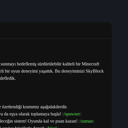
unmayı hedeflemiş sürdürülebilir kaliteli bir Minecraft
celi bir oyun deneyimi yaşattık. Bu deneyiminizi SkyBlock
defledik.
e özetlendiği kısmımız aşağıdakilerdir.
ya da eşya olarak toplamaya başla!
(
/spawner
)
bileceğin sistem! Oyunda kal ve puan kazan!
(
/zaman
)