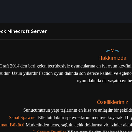
ck Minecraft Server
ᄽ
M
ᄿ
Hakkımızda
raft 2014'den beri gelen tecrübesiyle oyuncularına en iyi oyun keyfini s
udur. Uzun yıllardır Faction oyun dalında son derece kaliteli ve eğlen
oyun dalında da yaşatmayı he
Özelliklerimiz
Sunucumuzun yapı taşlarının en kısa ve anlaşılır bir şekild
Sanal Spawner
Elle tutulabilir spawnerlarını menüye koyarak TL 
aman Bükücü
Marketinden uçuş, sağlık, açlık doldurma vb. izinler ala