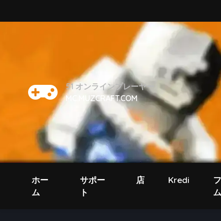
51
オンラインプレーヤー
MC.MUZCRAFT.COM
ホー
サポー
店
Kredi
ム
ト