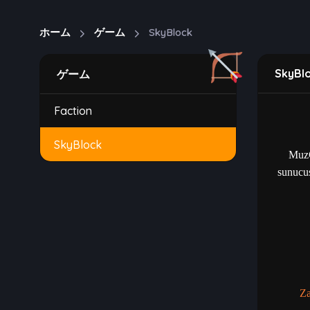
ホーム
ゲーム
SkyBlock
SkyBlo
ゲーム
Faction
SkyBlock
MuzC
sunucus
Z