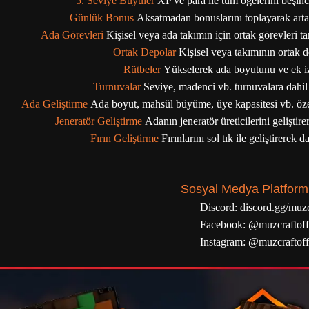
5. Seviye Büyüler
XP ve para ile tüm öğelerini beşinc
Günlük Bonus
Aksatmadan bonuslarını toplayarak arta
Ada Görevleri
Kişisel veya ada takımın için ortak görevleri 
Ortak Depolar
Kişisel veya takımının ortak d
Rütbeler
Yükselerek ada boyutunu ve ek izin
Turnuvalar
Seviye, madenci vb. turnuvalara dahil
Ada Geliştirme
Ada boyut, mahsül büyüme, üye kapasitesi vb. özell
Jeneratör Geliştirme
Adanın jeneratör üreticilerini geliştir
Fırın Geliştirme
Fırınlarını sol tık ile geliştirerek 
Sosyal Medya Platform
Discord:
discord.gg/muzc
Facebook:
@muzcraftoffi
Instagram:
@muzcraftoffi