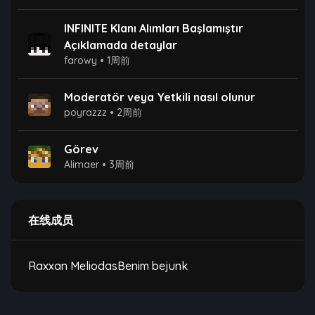
INFINITE Klanı Alımları Başlamıştır
Açıklamada detaylar
farowy
•
1周前
Moderatör veya Yetkili nasıl olunur
poyrazzz
•
2周前
Görev
Alimaer
•
3周前
在线成员
Raxxan
MeliodasBenim
bejunk