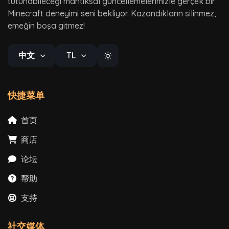
tutunabileceği mantıksal güncellemelerimizle gerçek bir
Minecraft deneyimi seni bekliyor. Kazandıkların silinmez,
emeğin boşa gitmez!
中文
TL
快捷菜单
首页
商店
论坛
帮助
支持
社交媒体