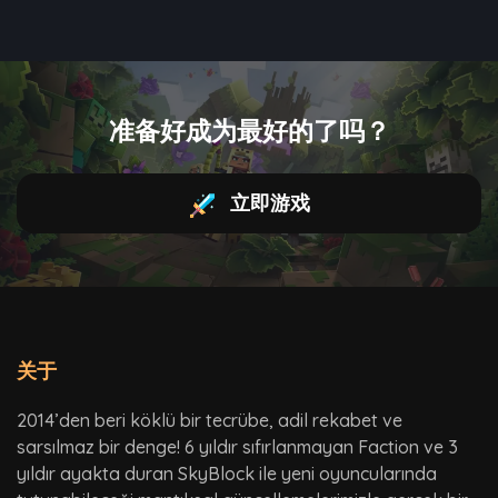
准备好成为最好的了吗？
立即游戏
关于
2014’den beri köklü bir tecrübe, adil rekabet ve
sarsılmaz bir denge! 6 yıldır sıfırlanmayan Faction ve 3
yıldır ayakta duran SkyBlock ile yeni oyuncularında