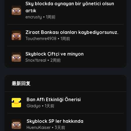
Sky blockda oynayan bir yönetici olsun
artık
encrusty
•
1周前
Ziraat Bankası olanları kaybediyorsunuz.
Touchemre4908
•
1周前
Skyblock Çiftçi ve minyon
SnoxYsreal
•
2周前
最新回复
Ban Affı Etkinliği Önerisi
Gladyo
•
1天前
Skyblock SP ler hakkında
HuenuKaiser
•
3天前