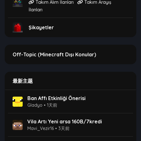
Takım Alım İlanları
Takım Arayış
İlanları
Şikayetler
Off-Topic (Minecraft Dışı Konular)
最新主题
Ban Affı Etkinliği Önerisi
Gladyo
•
1天前
Vila Artı Yeni arsa 160B/7kredi
Mavi_Vezir16
•
3天前