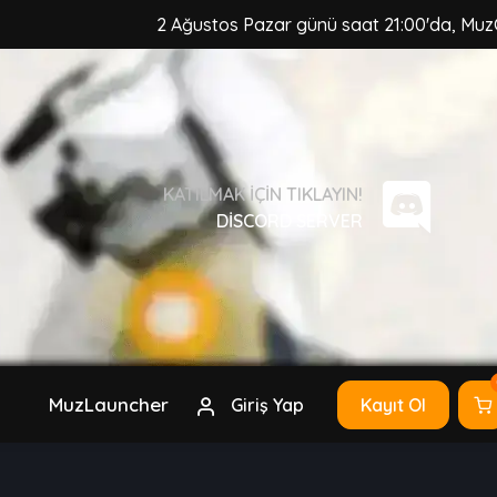
2 Ağustos Pazar günü saat 21:00'da, MuzCraft Cl
KATILMAK IÇIN TIKLAYIN!
DISCORD SERVER
MuzLauncher
Giriş Yap
Kayıt Ol