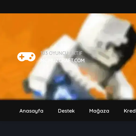
103
OYUNCU AKTIF
MC.MUZCRAFT.COM
Anasayfa
Destek
Mağaza
Kred