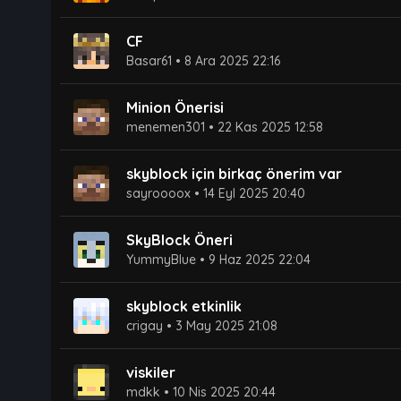
CF
Basar61
•
8 Ara 2025 22:16
Minion Önerisi
menemen301
•
22 Kas 2025 12:58
skyblock için birkaç önerim var
sayroooox
•
14 Eyl 2025 20:40
SkyBlock Öneri
YummyBlue
•
9 Haz 2025 22:04
skyblock etkinlik
crigay
•
3 May 2025 21:08
viskiler
mdkk
•
10 Nis 2025 20:44