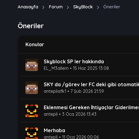
Anasayfa
Forum
SkyBlock
Öneriler
Öneriler
Konular
Skyblock SP ler hakkında
EL_M3allem
•
15 Haz 2025 13:08
SKY da /görev ler FC deki gibi otomatik
antepliafk1
•
7 Şub 2026 21:59
Eklenmesi Gereken İhtiyaçlar Giderilme
antepli
•
3 Oca 2026 13:43
Merhaba
antepli
•
11 Oca 2026 00:06