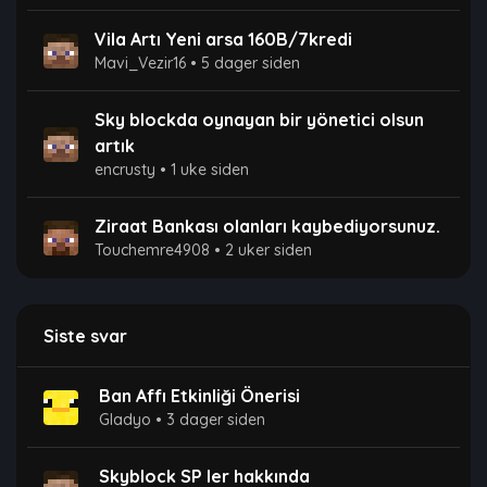
Vila Artı Yeni arsa 160B/7kredi
Mavi_Vezir16
•
5 dager siden
Sky blockda oynayan bir yönetici olsun
artık
encrusty
•
1 uke siden
Ziraat Bankası olanları kaybediyorsunuz.
Touchemre4908
•
2 uker siden
Siste svar
Ban Affı Etkinliği Önerisi
Gladyo
•
3 dager siden
Skyblock SP ler hakkında