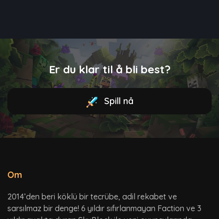
Er du klar til å bli best?
Spill nå
Om
2014’den beri köklü bir tecrübe, adil rekabet ve
sarsılmaz bir denge! 6 yıldır sıfırlanmayan Faction ve 3