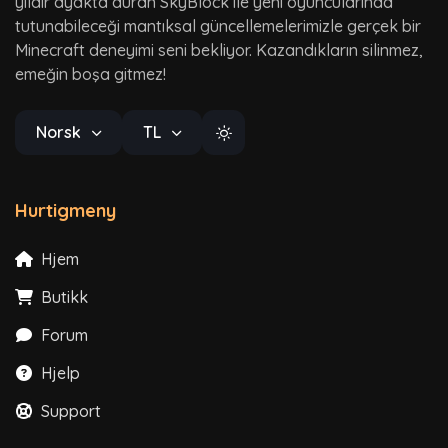
yıldır ayakta duran SkyBlock ile yeni oyuncularında
tutunabileceği mantıksal güncellemelerimizle gerçek bir
Minecraft deneyimi seni bekliyor. Kazandıkların silinmez,
emeğin boşa gitmez!
Norsk
TL
Hurtigmeny
Hjem
Butikk
Forum
Hjelp
Support