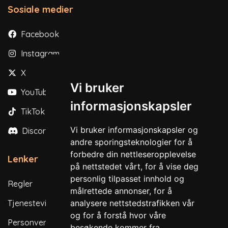
Sosiale medier
Facebook
Instagram
X
Vi bruker
YouTube
informasjonskapsler
TikTok
Vi bruker informasjonskapsler og
Discord
andre sporingsteknologier for å
forbedre din nettleseropplevelse
Lenker
på nettstedet vårt, for å vise deg
personlig tilpasset innhold og
Regler
målrettede annonser, for å
Tjenestevilkår
analysere nettstedstrafikken vår
og for å forstå hvor våre
Personvernregler
besøkende kommer fra.