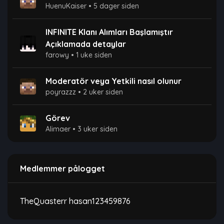
HuenuKaiser
•
5 dager siden
INFINITE Klanı Alımları Başlamıştır
Açıklamada detaylar
farowy
•
1 uke siden
Moderatör veya Yetkili nasıl olunur
poyrazzz
•
2 uker siden
Görev
Alimaer
•
3 uker siden
Medlemmer pålogget
TheQuasterr
hasan123459876