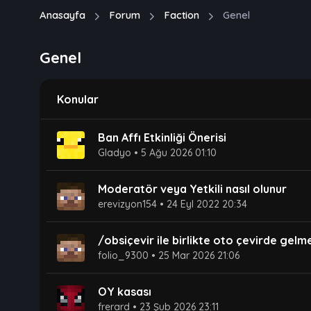
Anasayfa
Forum
Faction
Genel
Genel
Konular
Ban Affı Etkinliği Önerisi
Gladyo
•
5 Ağu 2026 01:10
Moderatör veya Yetkili nasıl olunur
erevizyon154
•
24 Eyl 2022 20:34
/obsiçevir ile birlikte oto çevirde gelmes
folio_9300
•
25 Mar 2026 21:06
OY kasası
frerard
•
23 Şub 2026 23:11