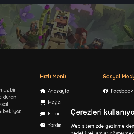
Hızlı Menü
Sosyal Med
lmaz bir
Anasayfa
Facebook
ta duran
Mağaza
Instagram
ksal
Çerezleri kullanıy
 bekliyor.
Forum
X
Yardım
YouTube
Web sitemizde gezinme deneyi
hedefli reklamlar göstermek,