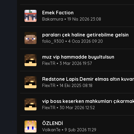
Emek Faction
Bakamura
•
19 Nis 2026 23:08
paraları çek haline getirebilme gelsin
folio_9300
•
4 Oca 2026 09:20
muz vip hammadde buyultulsun
FlexTR
•
3 Mar 2026 19:57
Redstone Lapis Demir elmas altın kuvar
FlexTR
•
14 Eki 2025 08:18
vip boss keserken mahkumları çıkarmak 
FlexTR
•
30 Mar 2026 12:52
ÖZLENDİ
VolkanTe
•
9 Şub 2026 11:29