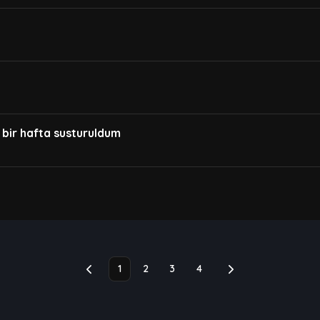
ir hafta susturuldum
1
2
3
4