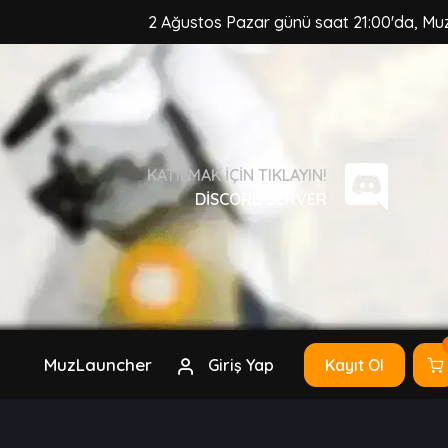
2 Ağustos Pazar günü saat 21:00'da, MuzCraft Cl
KATILMAK IÇIN TIKLAYIN!
DISCORD SERVER
MuzLauncher
Giriş Yap
Kayıt Ol