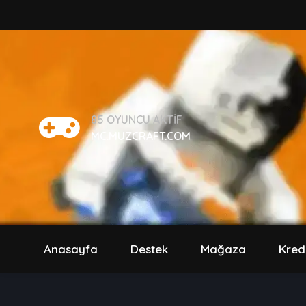
85
OYUNCU AKTIF
MC.MUZCRAFT.COM
Anasayfa
Destek
Mağaza
Kred