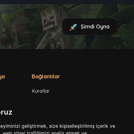
Şimdi Oyna
ya
Bağlantılar
Kurallar
Hizmet Şartları
oruz
Gizlilik Politikası
minizi geliştirmek, size kişiselleştirilmiş içerik ve
 web sitesi trafiğimizi analiz etmek ve