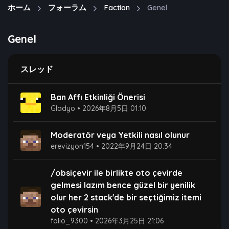
ホーム
フォーラム
Faction
Genel
Genel
スレッド
Ban Affı Etkinliği Önerisi
Gladyo
•
2026年8月5日 01:10
Moderatör veya Yetkili nasıl olunur
erevizyon154
•
2022年9月24日 20:34
/obsiçevir ile birlikte oto çevirde
gelmesi lazım bence güzel bir yenilik
olur her 2 stack'de bir seçtiğimiz itemi
oto çevirsin ​ ​
folio_9300
•
2026年3月25日 21:06