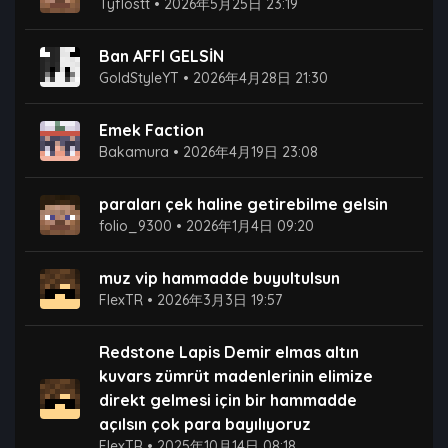
Tyflostt
•
2026年5月25日 23:19
Ban AFFI GELSİN
GoldStyleYT
•
2026年4月28日 21:30
Emek Faction
Bakamura
•
2026年4月19日 23:08
paraları çek haline getirebilme gelsin
folio_9300
•
2026年1月4日 09:20
muz vip hammadde buyultulsun
FlexTR
•
2026年3月3日 19:57
Redstone Lapis Demir elmas altın
kuvars zümrüt madenlerinin elimize
direkt gelmesi için bir hammadde
açılsın çok para bayılıyoruz
FlexTR
•
2025年10月14日 08:18