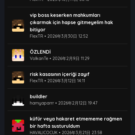
vip boss keserken mahkumları
çıkarmak için hapse gitmeyelim hak
bitiyor
FlexTR
•
2026年3月30日 12:52
ÖZLENDİ
VolkanTe
•
2026年2月9日 11:29
risk kasasının içeriği zayıf
FlexTR
•
2026年3月12日 14:11
buildler
hamyaparrr
•
2026年2月12日 19:47
küfür veya hakaret etmememe rağmen
bir hafta susturuldum
HAVALICOCUK
•
2026年3月21日 23:58