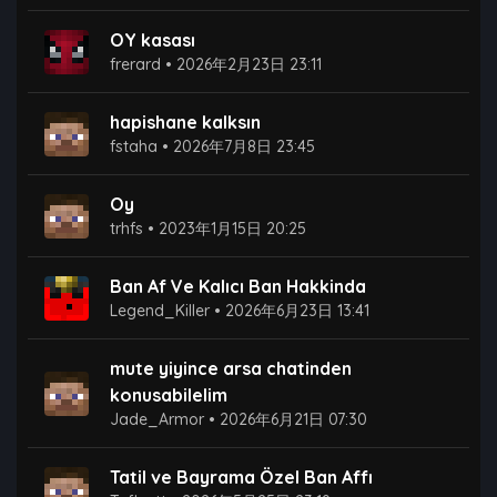
OY kasası
frerard
•
2026年2月23日 23:11
hapishane kalksın
fstaha
•
2026年7月8日 23:45
Oy
trhfs
•
2023年1月15日 20:25
Ban Af Ve Kalıcı Ban Hakkinda
Legend_Killer
•
2026年6月23日 13:41
mute yiyince arsa chatinden
konusabilelim
Jade_Armor
•
2026年6月21日 07:30
Tatil ve Bayrama Özel Ban Affı