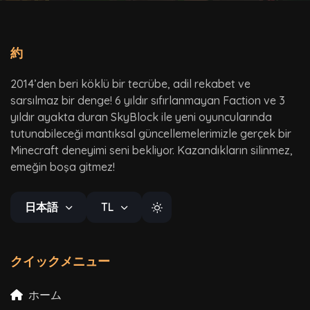
約
2014’den beri köklü bir tecrübe, adil rekabet ve
sarsılmaz bir denge! 6 yıldır sıfırlanmayan Faction ve 3
yıldır ayakta duran SkyBlock ile yeni oyuncularında
tutunabileceği mantıksal güncellemelerimizle gerçek bir
Minecraft deneyimi seni bekliyor. Kazandıkların silinmez,
emeğin boşa gitmez!
日本語
TL
クイックメニュー
ホーム