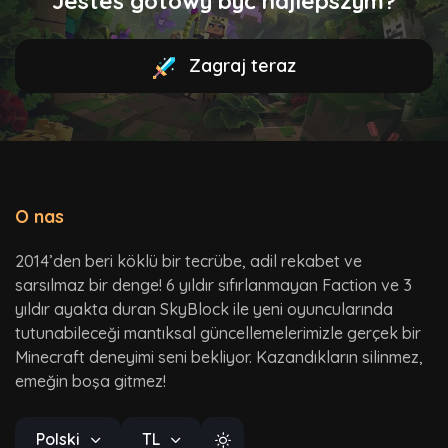
Jesteś gotowy być najlepszym?
Zagraj teraz
O nas
2014’den beri köklü bir tecrübe, adil rekabet ve
sarsılmaz bir denge! 6 yıldır sıfırlanmayan Faction ve 3
yıldır ayakta duran SkyBlock ile yeni oyuncularında
tutunabileceği mantıksal güncellemelerimizle gerçek bir
Minecraft deneyimi seni bekliyor. Kazandıkların silinmez,
emeğin boşa gitmez!
Polski
TL