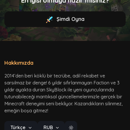
En iyisi olmaya hazır mısınız?
Şimdi Oyna
Hakkımızda
2014’den beri köklü bir tecrübe, adil rekabet ve
sarsılmaz bir denge! 6 yıldır sıfırlanmayan Faction ve 3
yıldır ayakta duran SkyBlock ile yeni oyuncularında
tutunabileceği mantıksal güncellemelerimizle gerçek bir
Minecraft deneyimi seni bekliyor. Kazandıkların silinmez,
emeğin boşa gitmez!
Türkçe
RUB