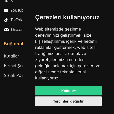
X
YouTube
Çerezleri kullanıyoruz
TikTok
Web sitemizde gezinme
Discord
deneyiminizi geliştirmek, size
kişiselleştirilmiş içerik ve hedefli
Bağlantılar
reklamlar göstermek, web sitesi
trafiğimizi analiz etmek ve
Kurallar
ziyaretçilerimizin nereden
Hizmet Şartları
geldiğini anlamak için çerezleri ve
diğer izleme teknolojilerini
Gizlilik Politikası
kullanıyoruz.
Kabul et
Tercihleri değiştir
Tüm hakları saklıdır. © 2026
Powered by
LeaderOS