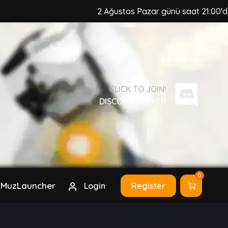
2 Ağustos Pazar günü saat 21:00'da, MuzCraft 
CLICK TO JOIN!
DISCORD SERVER
0
MuzLauncher
Login
Register