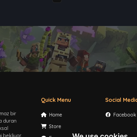
Quick Menu
Social Medi
lmaz bir
Home
Facebook
ta duran
Store
Instagram
ksal
We use cookies
 bekliyor.