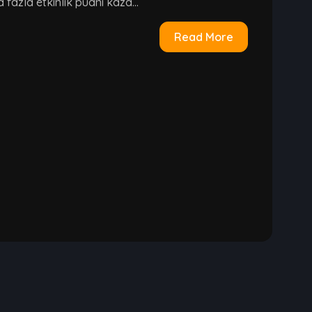
fazla etkinlik puanı kaza...
Read More