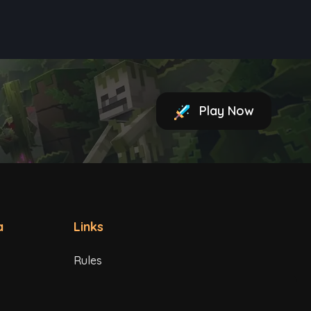
Play Now
a
Links
Rules
Terms of Service