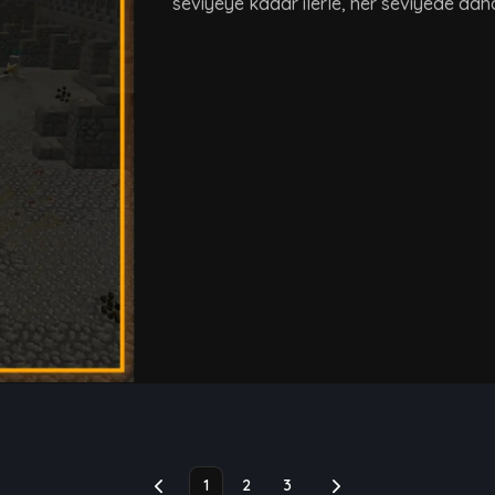
seviyeye kadar ilerle, her seviyede daha 
1
2
3