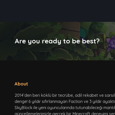
Are you ready to be best?
About
2014’den beri köklü bir tecrübe, adil rekabet ve sarsı
denge! 6 yıldır sıfırlanmayan Faction ve 3 yıldır ayak
SkyBlock ile yeni oyuncularında tutunabileceği mantı
güncellemelerimizle gerçek bir Minecraft deneyimi seni