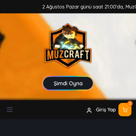
2 Ağustos Pazar günü saat 21:00'da, MuzCraft Clie
Şimdi Oyna
0
Giriş Yap