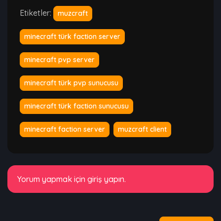
Etiketler:
muzcraft
minecraft türk faction server
minecraft pvp server
minecraft türk pvp sunucusu
minecraft türk faction sunucusu
minecraft faction server
muzcraft client
Yorum yapmak için giriş yapın.