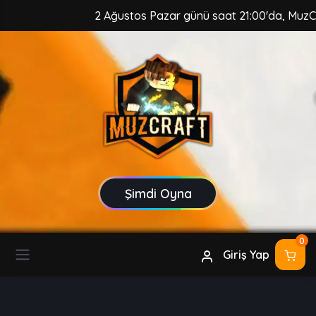
2 Ağustos Pazar günü saat 21:00'da, MuzCraft Cli
Şimdi Oyna
0
Giriş Yap