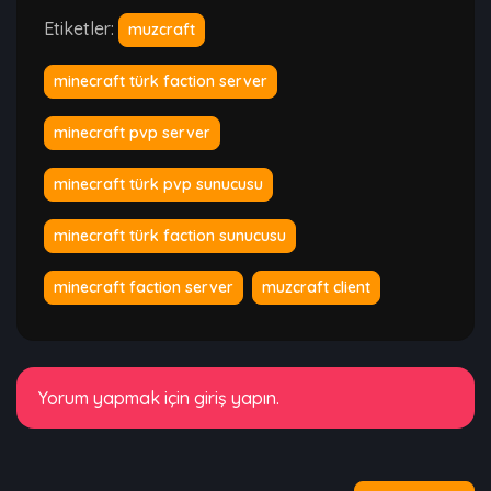
Etiketler:
muzcraft
minecraft türk faction server
minecraft pvp server
minecraft türk pvp sunucusu
minecraft türk faction sunucusu
minecraft faction server
muzcraft client
Yorum yapmak için giriş yapın.