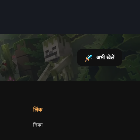
अभी खेलें
लिंक
नियम
सेवा की शर्तें