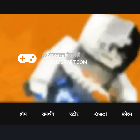
23
ऑनलाइन खिलाड़ी
MC.MUZCRAFT.COM
होम
समर्थन
स्टोर
Kredi
फ़ोरम