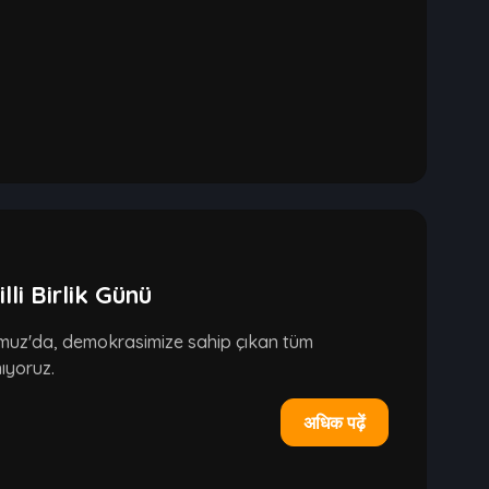
i Birlik Günü
emmuz'da, demokrasimize sahip çıkan tüm
ıyoruz.
अधिक पढ़ें