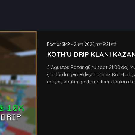
FactionSMP
-
2 अग. 2026, रात 9:21 बजे
KOTH'U DRIP KLANI KAZAN
2 Ağustos Pazar günü saat 21:00'da, Mu
şartlarda gerçekleştirdiğimiz KoTH'un şa
ediyor, katılım gösteren tüm klanlara te