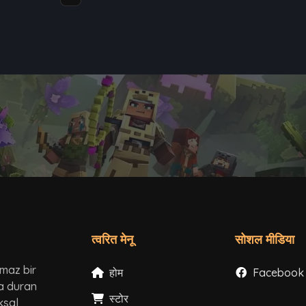
त्वरित मेनू
सोशल मीडिया
lmaz bir
होम
Facebook
ta duran
स्टोर
Instagram
ksal