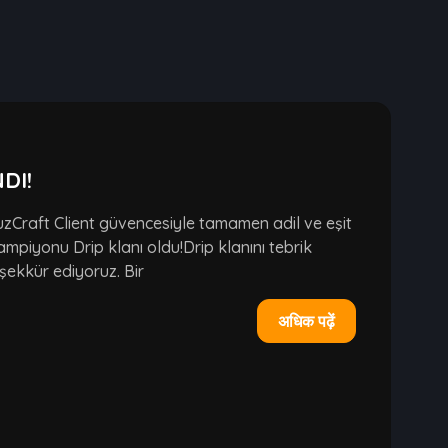
DI!
zCraft Client güvencesiyle tamamen adil ve eşit
mpiyonu Drip klanı oldu!Drip klanını tebrik
şekkür ediyoruz. Bir
अधिक पढ़ें