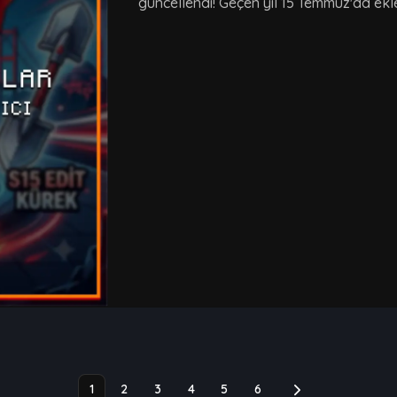
güncellendi! Geçen yıl 15 Temmuz'da ekl
1
2
3
4
5
6