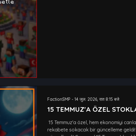
FactionSMP
-
14 जुल. 2026, रात 8:15 बजे
15 TEMMUZ'A ÖZEL STOKL
15 Temmuz'a özel, hem ekonomiyi canlan
rekabete sokacak bir güncelleme geldi! F