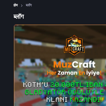
होम
ब्लॉग
ब्लॉग