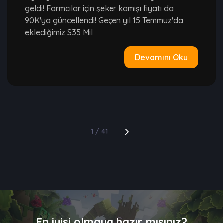
geldi! Farmcılar için şeker kamışı fiyatı da
90K'ya güncellendi! Geçen yıl 15 Temmuz'da
eklediğimiz S35 Mil
Devamını Oku
1 / 41
En iyisi olmaya hazır mısınız?