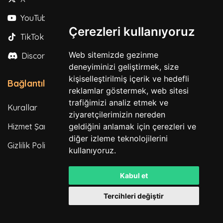
YouTube
Çerezleri kullanıyoruz
TikTok
Web sitemizde gezinme
Discord
deneyiminizi geliştirmek, size
kişiselleştirilmiş içerik ve hedefli
Bağlantılar
reklamlar göstermek, web sitesi
trafiğimizi analiz etmek ve
Kurallar
ziyaretçilerimizin nereden
Hizmet Şartları
geldiğini anlamak için çerezleri ve
diğer izleme teknolojilerini
Gizlilik Politikası
kullanıyoruz.
Kabul et
Tercihleri değiştir
Tüm hakları saklıdır. © 2026
Powered by
LeaderOS