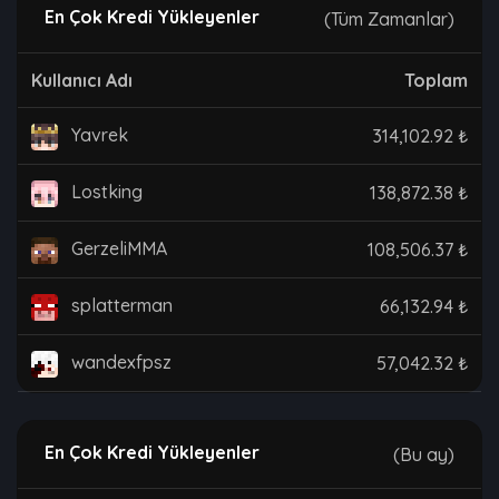
En Çok Kredi Yükleyenler
(Tüm Zamanlar)
Kullanıcı Adı
Toplam
Yavrek
314,102.92 ₺
Lostking
138,872.38 ₺
GerzeliMMA
108,506.37 ₺
splatterman
66,132.94 ₺
wandexfpsz
57,042.32 ₺
En Çok Kredi Yükleyenler
(Bu ay)