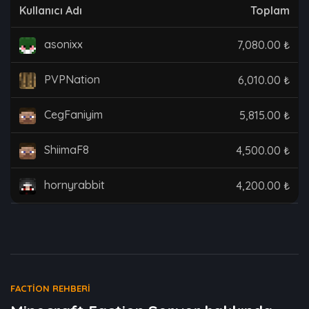
Kullanıcı Adı
Toplam
asonixx
7,080.00 ₺
PVPNation
6,010.00 ₺
CegFaniyim
5,815.00 ₺
ShiimaF8
4,500.00 ₺
hornyrabbit
4,200.00 ₺
FACTION REHBERI