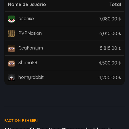
Nome de usuário
Total
asonixx
7,080.00 ₺
PVPNation
6,010.00 ₺
CegFaniyim
5,815.00 ₺
ShiimaF8
4,500.00 ₺
hornyrabbit
4,200.00 ₺
FACTION REHBERI