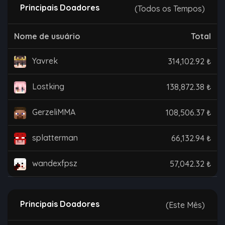
Principais Doadores
(Todos os Tempos)
Nome de usuário
Total
Yavrek
314,102.92 ₺
Lostking
138,872.38 ₺
GerzeliMMA
108,506.37 ₺
splatterman
66,132.94 ₺
wandexfpsz
57,042.32 ₺
Principais Doadores
(Este Mês)