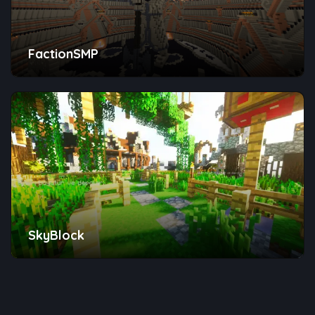
FactionSMP
SkyBlock