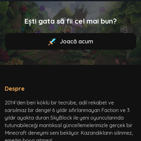
Ești gata să fii cel mai bun?
Joacă acum
Despre
2014’den beri köklü bir tecrübe, adil rekabet ve
sarsılmaz bir denge! 6 yıldır sıfırlanmayan Faction ve 3
yıldır ayakta duran SkyBlock ile yeni oyuncularında
tutunabileceği mantıksal güncellemelerimizle gerçek bir
Minecraft deneyimi seni bekliyor. Kazandıkların silinmez,
emeğin boşa gitmez!