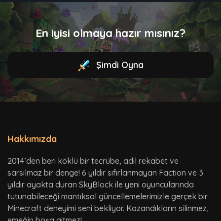
En iyisi olmaya hazır mısınız?
Şimdi Oyna
Hakkımızda
2014’den beri köklü bir tecrübe, adil rekabet ve
sarsılmaz bir denge! 6 yıldır sıfırlanmayan Faction ve 3
yıldır ayakta duran SkyBlock ile yeni oyuncularında
tutunabileceği mantıksal güncellemelerimizle gerçek bir
Minecraft deneyimi seni bekliyor. Kazandıkların silinmez,
emeğin boşa gitmez!