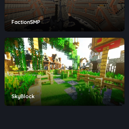
FactionSMP
SkyBlock