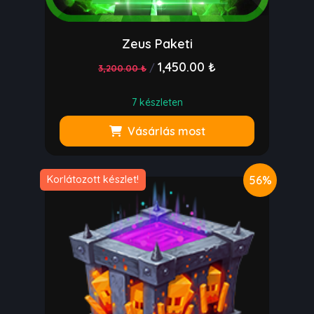
Zeus Paketi
1,450.00 ₺
/
3,200.00 ₺
7 készleten
Vásárlás most
56%
Korlátozott készlet!