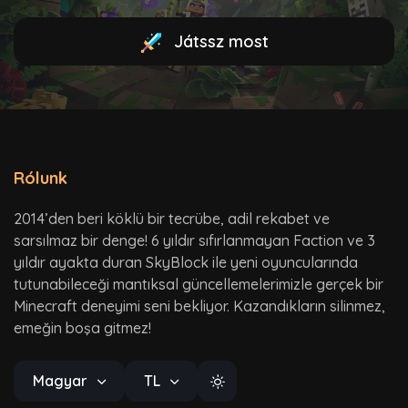
Játssz most
Rólunk
2014’den beri köklü bir tecrübe, adil rekabet ve
sarsılmaz bir denge! 6 yıldır sıfırlanmayan Faction ve 3
yıldır ayakta duran SkyBlock ile yeni oyuncularında
tutunabileceği mantıksal güncellemelerimizle gerçek bir
Minecraft deneyimi seni bekliyor. Kazandıkların silinmez,
emeğin boşa gitmez!
Magyar
TL