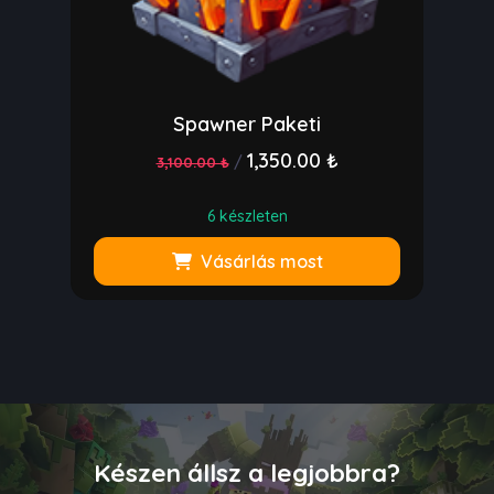
Spawner Paketi
1,350.00 ₺
/
3,100.00 ₺
6 készleten
Vásárlás most
Készen állsz a legjobbra?