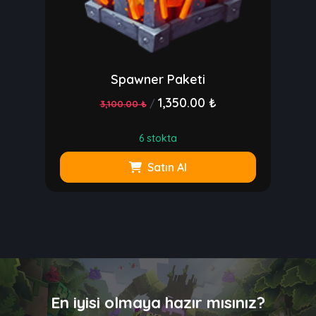
Spawner Paketi
1,350.00 ₺
/
3,100.00 ₺
6 stokta
Satın Al
En iyisi olmaya hazır mısınız?