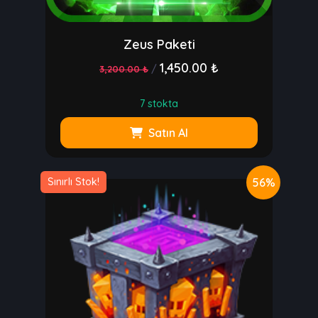
Zeus Paketi
1,450.00 ₺
/
3,200.00 ₺
7 stokta
Satın Al
56%
Sınırlı Stok!