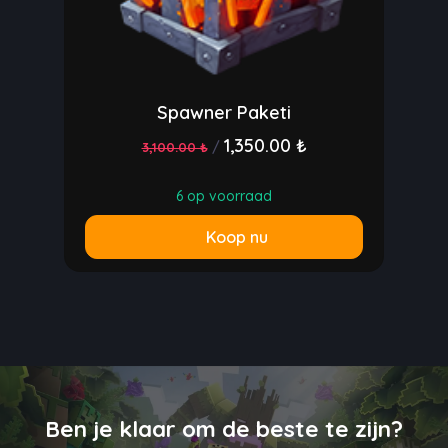
Spawner Paketi
1,350.00 ₺
/
3,100.00 ₺
6 op voorraad
Koop nu
Ben je klaar om de beste te zijn?