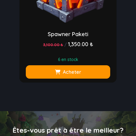
Spawner Paketi
1,350.00 ₺
/
3,100.00 ₺
6 en stock
Acheter
Êtes-vous prêt à être le meilleur?