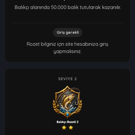
Balıkçı alanında 50.000 balık tutularak kazanılır.
Giriş gerekli
Rozet bilginiz için site hesabınıza giriş
yapmalısınız.
SEVIYE 2