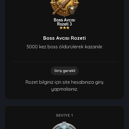
Boss Avcısı Rozeti
5000 kez boss öldürülerek kazanılır.
Giriş gerekli
Rozet bilginiz için site hesabınıza giriş
yapmalısınız.
SEVIYE 1