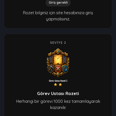
Giriş gerekli
Rozet bilginiz için site hesabınıza giriş
yapmalısınız.
SEVIYE 2
Görev Ustası Rozeti
Herhangi bir görevi 1000 kez tamamlayarak
kazanılır.