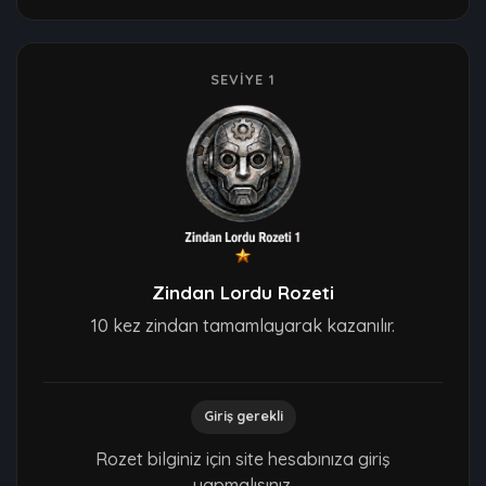
SEVIYE 1
Zindan Lordu Rozeti
10 kez zindan tamamlayarak kazanılır.
Giriş gerekli
Rozet bilginiz için site hesabınıza giriş
yapmalısınız.