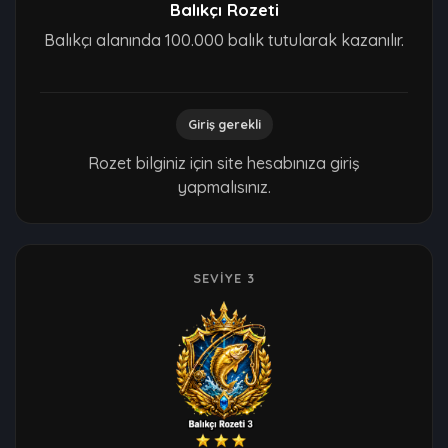
Balıkçı Rozeti
Balıkçı alanında 100.000 balık tutularak kazanılır.
Giriş gerekli
Rozet bilginiz için site hesabınıza giriş
yapmalısınız.
SEVIYE 3