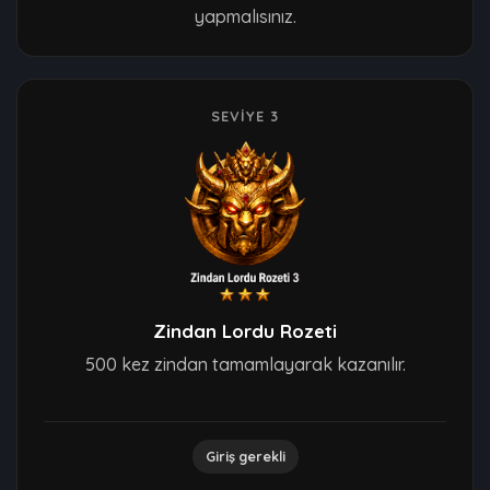
yapmalısınız.
SEVIYE 3
Zindan Lordu Rozeti
500 kez zindan tamamlayarak kazanılır.
Giriş gerekli