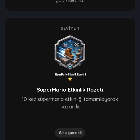
SEVIYE 1
SüperMario Etkinlik Rozeti
10 kez süpermario etkinliği tamamlayarak
kazanılır.
Giriş gerekli