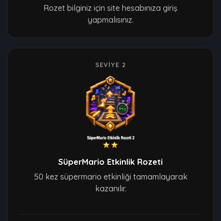
Rozet bilginiz için site hesabınıza giriş
yapmalısınız.
SEVIYE 2
SüperMario Etkinlik Rozeti
50 kez süpermario etkinliği tamamlayarak
kazanılır.