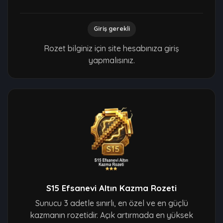
Giriş gerekli
Rozet bilginiz için site hesabınıza giriş
yapmalısınız.
S15 Efsanevi Altın Kazma Rozeti
Sunucu 3 adetle sınırlı, en özel ve en güçlü
kazmanın rozetidir. Açık artırmada en yüksek