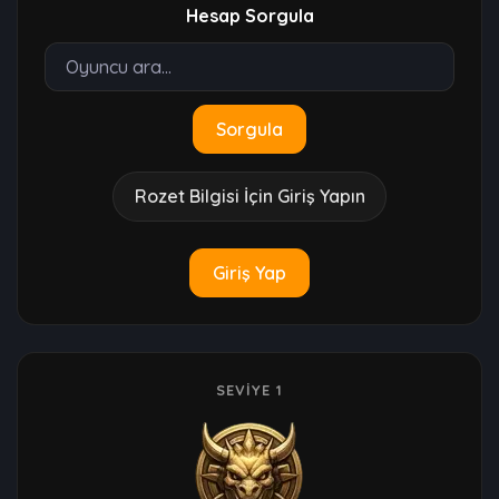
Hesap Sorgula
Sorgula
Rozet Bilgisi İçin Giriş Yapın
Giriş Yap
SEVIYE 1