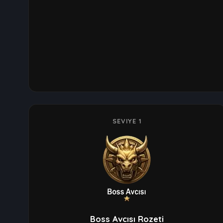
SEVIYE 1
Boss Avcısı Rozeti