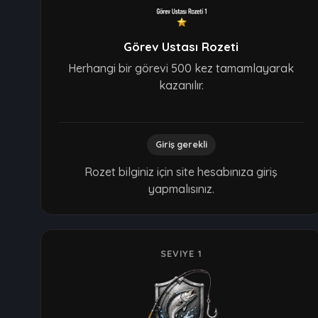
Görev Ustası Rozeti
Herhangi bir görevi 500 kez tamamlayarak
kazanılır.
Giriş gerekli
Rozet bilginiz için site hesabınıza giriş
yapmalısınız.
SEVIYE 1