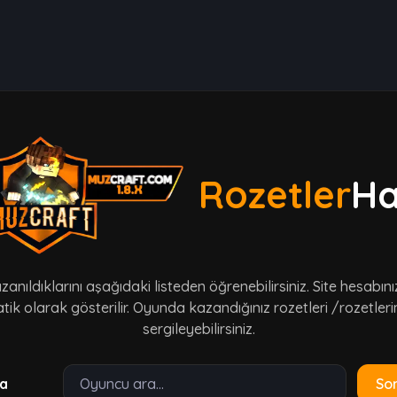
Rozetler
Ha
zanıldıklarını aşağıdaki listeden öğrenebilirsiniz. Site hesabın
matik olarak gösterilir. Oyunda kazandığınız rozetleri /rozetler
sergileyebilirsiniz.
a
So