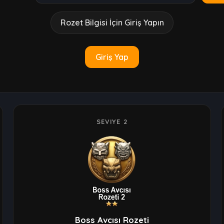
Rozet Bilgisi İçin Giriş Yapın
Giriş Yap
SEVIYE 2
Boss Avcısı Rozeti