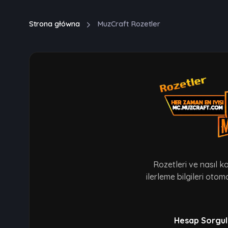
Strona główna
MuzCraft Rozetler
Rozetleri ve nasıl ka
ilerleme bilgileri oto
Hesap Sorgul