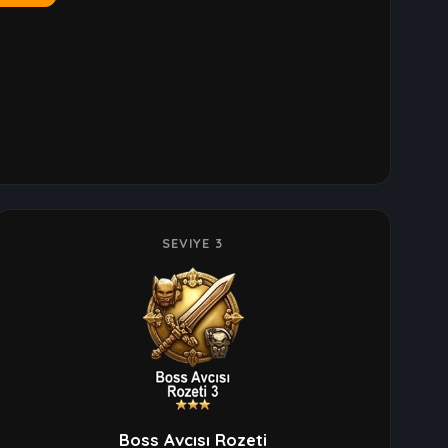
SEVIYE 3
Boss Avcısı Rozeti