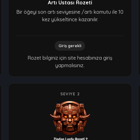
Artı Ustası Rozeti
Bir öğeyi son artı seviyesine /artı komutu ile 10
kez yükseltince kazanılır.
Giriş gerekli
Rozet bilginiz için site hesabınıza giriş
yapmalısınız.
SEVIYE 2