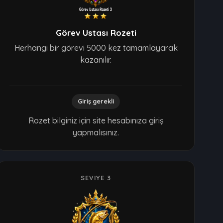
Görev Ustası Rozeti
Herhangi bir görevi 5000 kez tamamlayarak
kazanılır.
Giriş gerekli
Rozet bilginiz için site hesabınıza giriş
yapmalısınız.
SEVIYE 3