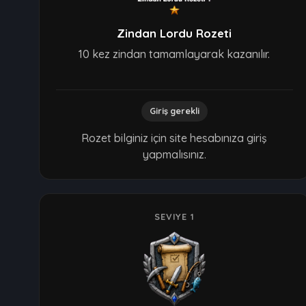
Zindan Lordu Rozeti
10 kez zindan tamamlayarak kazanılır.
Giriş gerekli
Rozet bilginiz için site hesabınıza giriş
yapmalısınız.
SEVIYE 1