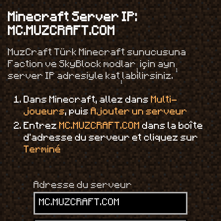
Minecraft Server IP:
MC.MUZCRAFT.COM
MuzCraft Türk Minecraft sunucusuna
Faction ve SkyBlock modları için aynı
server IP adresiyle katılabilirsiniz.
Dans Minecraft, allez dans
Multi-
joueurs
, puis
Ajouter un serveur
Entrez
MC.MUZCRAFT.COM
dans la boîte
d'adresse du serveur et cliquez sur
Terminé
Adresse du serveur
MC.MUZCRAFT.COM