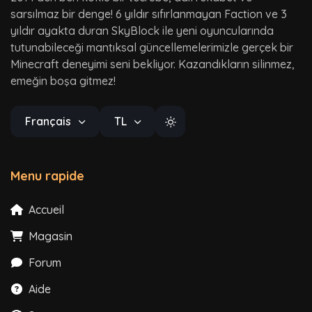
sarsılmaz bir denge! 6 yıldır sıfırlanmayan Faction ve 3
yıldır ayakta duran SkyBlock ile yeni oyuncularında
tutunabileceği mantıksal güncellemelerimizle gerçek bir
Minecraft deneyimi seni bekliyor. Kazandıkların silinmez,
emeğin boşa gitmez!
Français
TL
Menu rapide
Accueil
Magasin
Forum
Aide