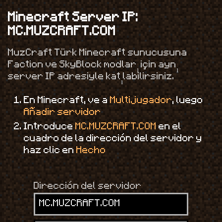
Minecraft Server IP:
MC.MUZCRAFT.COM
MuzCraft Türk Minecraft sunucusuna
Faction ve SkyBlock modları için aynı
server IP adresiyle katılabilirsiniz.
En Minecraft, ve a
Multijugador
, luego
Añadir servidor
Introduce
MC.MUZCRAFT.COM
en el
cuadro de la dirección del servidor y
haz clic en
Hecho
Dirección del servidor
MC.MUZCRAFT.COM