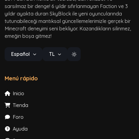
sarsılmaz bir denge! 6 yıldır sıfırlanmayan Faction ve 3
yıldır ayakta duran SkyBlock ile yeni oyuncularında
tutunabileceği mantıksal güncellemelerimizle gerçek bir
Minecraft deneyimi seni bekliyor. Kazandıkların silinmez,
emeğin boşa gitmez!
Español
TL
Menú rápido
Inicio
Tienda
Foro
Ayuda