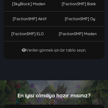
[SkyBlock] Maden
[FactionSMP] Balık
[FactionSMP] Aktif
[FactionSMP] Oy
[FactionSMP] ELO
[FactionSMP] Maden
Verileri görmek için bir tablo seçin.
En iyisi olmaya hazır mısınız?