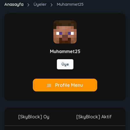
Anasayfa
Üyeler
Muhammet25
Muhammet25
Üye
Profile Menu
[SkyBlock] Oy
[SkyBlock] Aktif