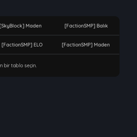
[SkyBlock] Maden
[FactionSMP] Balık
[FactionSMP] ELO
[FactionSMP] Maden
n bir tablo seçin.