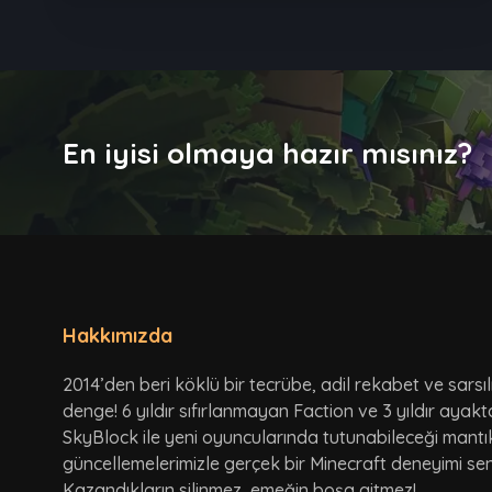
En iyisi olmaya hazır mısınız?
Hakkımızda
2014’den beri köklü bir tecrübe, adil rekabet ve sarsı
denge! 6 yıldır sıfırlanmayan Faction ve 3 yıldır ayak
SkyBlock ile yeni oyuncularında tutunabileceği mantı
güncellemelerimizle gerçek bir Minecraft deneyimi seni
Kazandıkların silinmez, emeğin boşa gitmez!