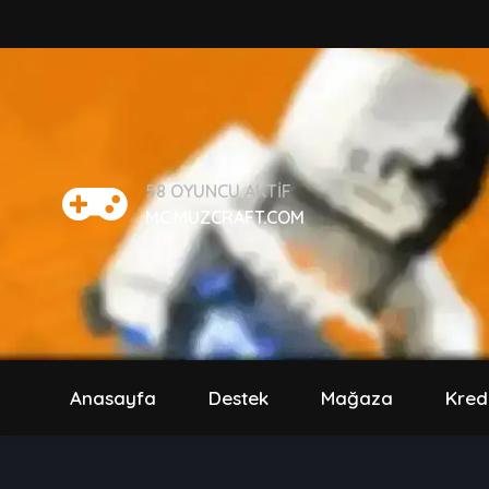
58
OYUNCU AKTIF
MC.MUZCRAFT.COM
Anasayfa
Destek
Mağaza
Kred