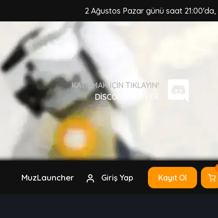
2 Ağustos Pazar günü saat 21:00'da, MuzCr
KATILMAK IÇIN TIKLAYIN!
DISCORD SERVER
MuzLauncher
Giriş Yap
Kayıt Ol