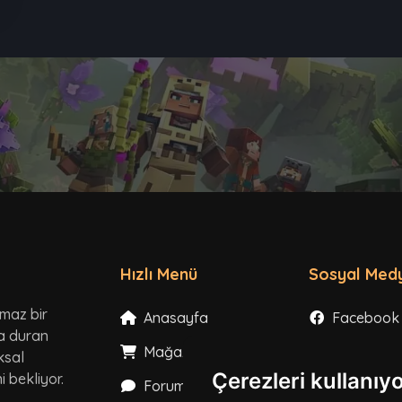
Hızlı Menü
Sosyal Med
lmaz bir
Anasayfa
Facebook
ta duran
Mağaza
Instagram
ksal
Çerezleri kullanıy
 bekliyor.
Forum
X