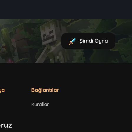
Şimdi Oyna
ya
Bağlantılar
Kurallar
Hizmet Şartları
oruz
Gizlilik Politikası