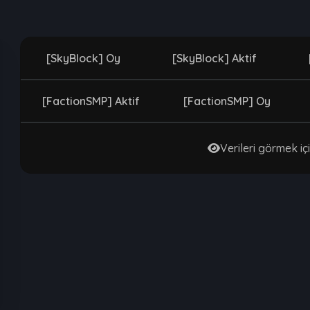
[SkyBlock] Oy
[SkyBlock] Aktif
[FactionSMP] Aktif
[FactionSMP] Oy
Verileri görmek içi