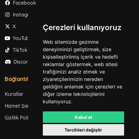
Facebook
Instagram
Çerezleri kullanıyoruz
X
YouTube
Web sitemizde gezinme
deneyiminizi geliştirmek, size
TikTok
kişiselleştirilmiş içerik ve hedefli
Discord
reklamlar göstermek, web sitesi
trafiğimizi analiz etmek ve
Bağlantılar
ziyaretçilerimizin nereden
geldiğini anlamak için çerezleri ve
Kurallar
diğer izleme teknolojilerini
kullanıyoruz.
Hizmet Şartları
Gizlilik Politikası
Kabul et
Tercihleri değiştir