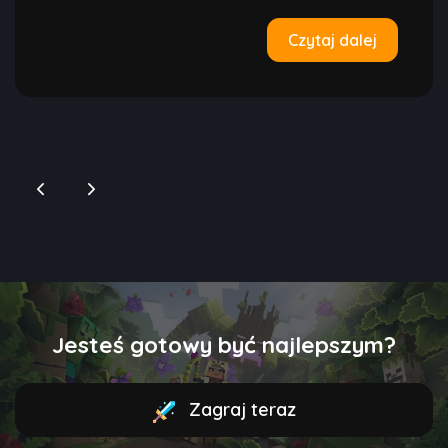
Czytaj dalej
Jesteś gotowy być najlepszym?
Zagraj teraz