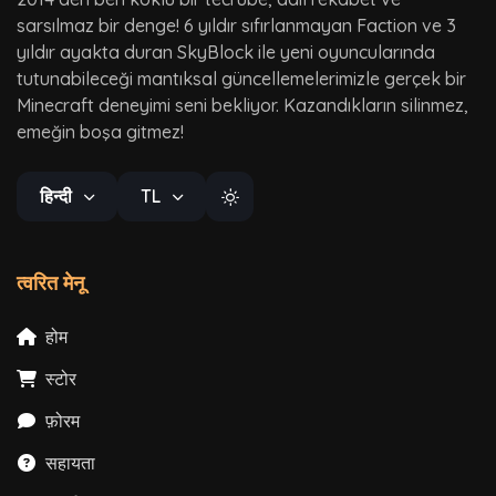
sarsılmaz bir denge! 6 yıldır sıfırlanmayan Faction ve 3
yıldır ayakta duran SkyBlock ile yeni oyuncularında
tutunabileceği mantıksal güncellemelerimizle gerçek bir
Minecraft deneyimi seni bekliyor. Kazandıkların silinmez,
emeğin boşa gitmez!
हिन्दी
TL
त्वरित मेनू
होम
स्टोर
फ़ोरम
सहायता