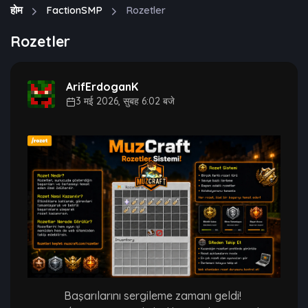
होम
FactionSMP
Rozetler
Rozetler
ArifErdoganK
3 मई 2026, सुबह 6:02 बजे
Başarılarını sergileme zamanı geldi!