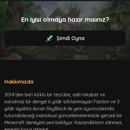
En iyisi olmaya hazır mısınız?
Şimdi Oyna
Hakkımızda
2014’den beri köklü bir tecrübe, adil rekabet ve
sarsılmaz bir denge! 6 yıldır sıfırlanmayan Faction ve 3
yıldır ayakta duran SkyBlock ile yeni oyuncularında
tutunabileceği mantıksal güncellemelerimizle gerçek bir
Minecraft deneyimi seni bekliyor. Kazandıkların silinmez,
emeğin boşa gitmez!