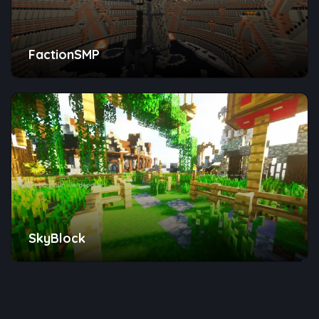
FactionSMP
SkyBlock