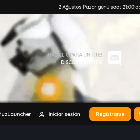
2 Ağustos Pazar günü saat 21:00'da, Muz
¡HAZ CLIC PARA UNIRTE!
DISCORD SERVER
MuzLauncher
Iniciar sesión
Registrarse