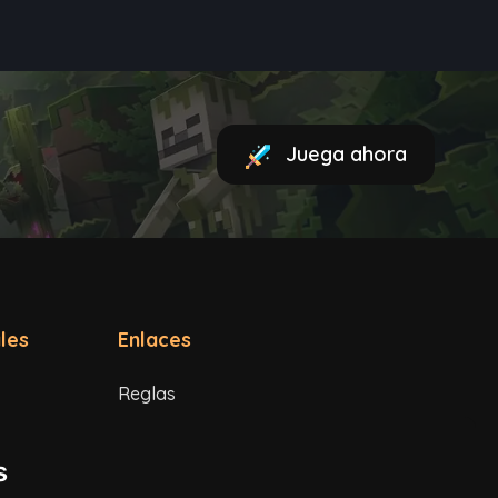
Juega ahora
les
Enlaces
Reglas
Términos de servicio
s
Política de privacidad