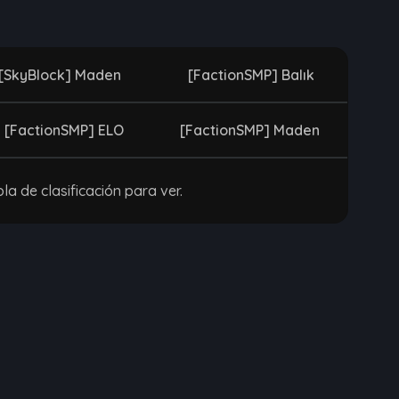
[SkyBlock] Maden
[FactionSMP] Balık
[FactionSMP] ELO
[FactionSMP] Maden
la de clasificación para ver.