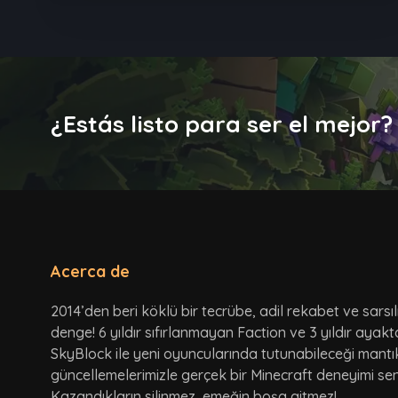
¿Estás listo para ser el mejor?
Acerca de
2014’den beri köklü bir tecrübe, adil rekabet ve sarsı
denge! 6 yıldır sıfırlanmayan Faction ve 3 yıldır ayak
SkyBlock ile yeni oyuncularında tutunabileceği mantı
güncellemelerimizle gerçek bir Minecraft deneyimi seni
Kazandıkların silinmez, emeğin boşa gitmez!