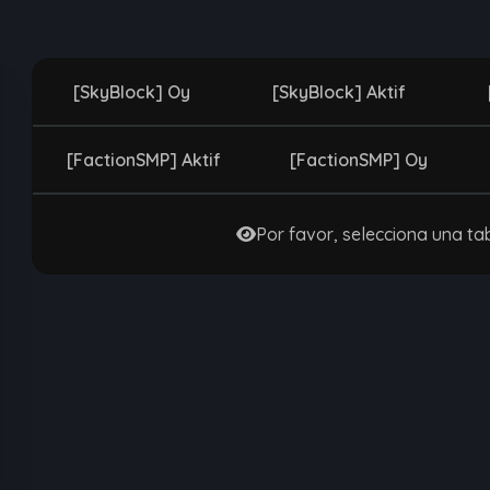
[SkyBlock] Oy
[SkyBlock] Aktif
[FactionSMP] Aktif
[FactionSMP] Oy
Por favor, selecciona una tab