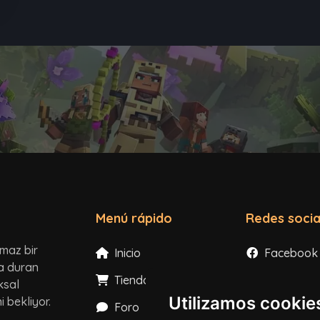
Menú rápido
Redes socia
lmaz bir
Inicio
Facebook
ta duran
Tienda
Instagram
ksal
Utilizamos cookie
 bekliyor.
Foro
X