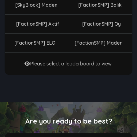
[SkyBlock] Maden
[FactionSMP] Balık
[FactionSMP] Aktif
[FactionSMP] Oy
[FactionSMP] ELO
[FactionSMP] Maden
Please select a leaderboard to view.
Are you ready to be best?