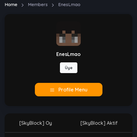
Home
Members
EnesLmao
EnesLmao
Üye
Profile Menu
[SkyBlock] Oy
[SkyBlock] Aktif