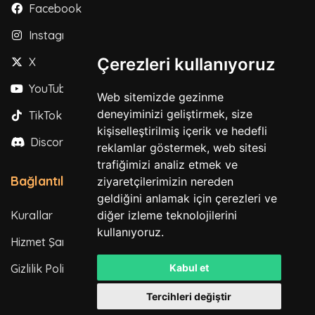
Facebook
Instagram
Çerezleri kullanıyoruz
X
YouTube
Web sitemizde gezinme
deneyiminizi geliştirmek, size
TikTok
kişiselleştirilmiş içerik ve hedefli
Discord
reklamlar göstermek, web sitesi
trafiğimizi analiz etmek ve
Bağlantılar
ziyaretçilerimizin nereden
geldiğini anlamak için çerezleri ve
Kurallar
diğer izleme teknolojilerini
kullanıyoruz.
Hizmet Şartları
Gizlilik Politikası
Kabul et
Tercihleri değiştir